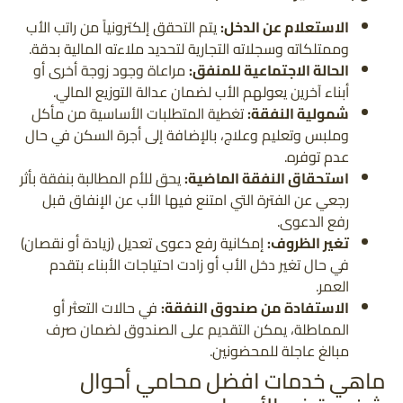
الاستعلام عن الدخل:
يتم التحقق إلكترونياً من راتب الأب
وممتلكاته وسجلاته التجارية لتحديد ملاءته المالية بدقة.
الحالة الاجتماعية للمنفق:
مراعاة وجود زوجة أخرى أو
أبناء آخرين يعولهم الأب لضمان عدالة التوزيع المالي.
شمولية النفقة:
تغطية المتطلبات الأساسية من مأكل
وملبس وتعليم وعلاج، بالإضافة إلى أجرة السكن في حال
عدم توفره.
استحقاق النفقة الماضية:
يحق للأم المطالبة بنفقة بأثر
رجعي عن الفترة التي امتنع فيها الأب عن الإنفاق قبل
رفع الدعوى.
تغير الظروف:
إمكانية رفع دعوى تعديل (زيادة أو نقصان)
في حال تغير دخل الأب أو زادت احتياجات الأبناء بتقدم
العمر.
الاستفادة من صندوق النفقة:
في حالات التعثر أو
المماطلة، يمكن التقديم على الصندوق لضمان صرف
مبالغ عاجلة للمحضونين.
ماهي خدمات افضل محامي أحوال