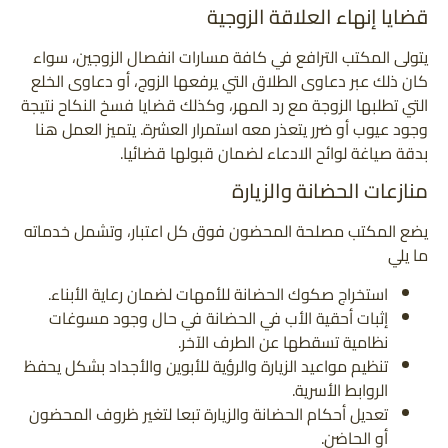
قضايا إنهاء العلاقة الزوجية
يتولى المكتب الترافع في كافة مسارات انفصال الزوجين، سواء
كان ذلك عبر دعاوى الطلاق التي يرفعها الزوج، أو دعاوى الخلع
التي تطلبها الزوجة مع رد المهر، وكذلك قضايا فسخ النكاح نتيجة
وجود عيوب أو ضرر يتعذر معه استمرار العشرة. يتميز العمل هنا
بدقة صياغة لوائح الادعاء لضمان قبولها قضائيا.
منازعات الحضانة والزيارة
يضع المكتب مصلحة المحضون فوق كل اعتبار، وتشمل خدماته
ما يلي
استخراج صكوك الحضانة للأمهات لضمان رعاية الأبناء.
إثبات أحقية الأب في الحضانة في حال وجود مسوغات
نظامية تسقطها عن الطرف الآخر.
تنظيم مواعيد الزيارة والرؤية للأبوين والأجداد بشكل يحفظ
الروابط الأسرية.
تعديل أحكام الحضانة والزيارة تبعا لتغير ظروف المحضون
أو الحاضن.