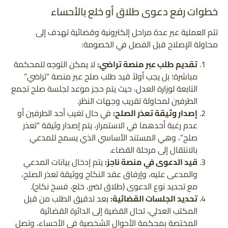
خطوات رفع دعوى طلاق أو خلع بالأحساء
تتم العملية عبر عدة مراحل إلكترونية وقضائية تهدف إلى
محاولة الإصلاح قبل الفصل في الخصومة:
تقديم طلب عبر منصة تراضي:
لا يمكن التوجه للمحكمة
مباشرة؛ بل يجب أولاً قيد طلب صلح عبر منصة “تراضي”
التابعة لوزارة العدل، حيث يتم حجز موعد لجلسة صلح تجمع
الطرفين لمحاولة تقريب وجهات النظر.
إصدار وثيقة تعذر الصلح:
في حال تغيب أحد الطرفين أو
عدم رغبة أحدهما في الاستمرار، يتم إصدار وثيقة “تعذر
صلح”، وهي المستند الأساسي الذي يسمح للمدعي
بالانتقال إلى مرحلة القضاء.
قيد الدعوى في منصة ناجز:
يتم إدخال بيانات المدعي
والمدعى عليه، وإرفاق عقد النكاح ووثيقة تعذر الصلح،
مع تحديد نوع الدعوى (طلاق لضرر، خلع، فسخ نكاح).
تحديد الجلسات القضائية:
بعد تدقيق الطلب من قبل
المكتب العدلي، تحال القضية إلى الدائرة القضائية
المختصة بمحكمة الأحوال الشخصية في الأحساء، وتصل