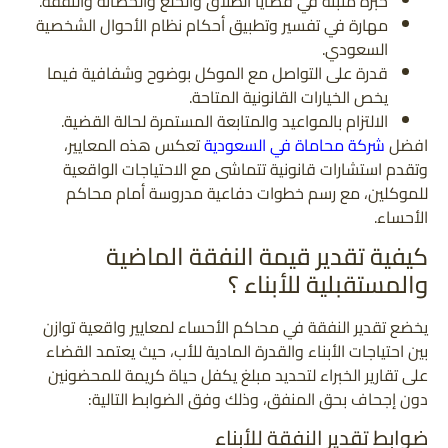
خبرة مثبتة في قضايا الطلاق والخلع والحضانة والنفقة.
مهارة في تفسير وتطبيق أحكام نظام الأحوال الشخصية
السعودي.
قدرة على التواصل مع الموكل بوضوح وشفافية فيما
يخص الخيارات القانونية المتاحة.
الالتزام بالمواعيد والمتابعة المستمرة لحالة القضية.
افضل
شركة محاماة في السعودية
تعكس هذه المعايير،
وتقدم استشارات قانونية تتماشى مع الاحتياجات الواقعية
للموكلين، مع رسم خطوات دفاعية مدروسة أمام محاكم
الأحساء.
كيفية تقدير قيمة النفقة الماضية
والمستقبلية للأبناء ؟
يخضع تقدير النفقة في محاكم الأحساء لمعايير واقعية توازن
بين احتياجات الأبناء والقدرة المادية للأب، حيث يعتمد القضاء
على تقارير الخبراء لتحديد مبلغ يكفل حياة كريمة للمحضونين
دون إجحاف بحق المنفق، وذلك وفق الضوابط التالية:
ضوابط تقدير النفقة للأبناء