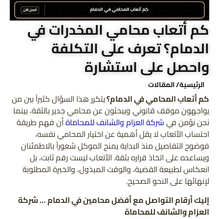
كم أتعاب محامي المخدرات في
الدمام؟ تعرف على التكلفة
واحصل على استشارة
الرئيسية
/ المقالات
كم أتعاب المحامي في الدمام؟
يتكرر هذا السؤال كثيراً بين من
يواجهون موقف قانوني ويبحثون عن محامي جدير بالثقة، بينما
نحن نؤمن في
شركة العزام والشانف للمحاماة
أن فهم طريقة
احتساب الأتعاب لا يقل أهمية عن اختيار المحامي نفسه،
فوضوح التفاصيل منذ البداية يمنح الموكل شعوراً بالاطمئنان
ويساعده على اتخاذ قراره بثقة. الأتعاب ليست رقم ثابت، بل
انعكاس لطبيعة القضية، والوقت المبذول، والخبرة المطلوبة
لإنهائها على النحو الصحيح.
إليك أرقام التواصل مع أفضل محامين في الدمام … شركة
العزام والشانف للمحاماة