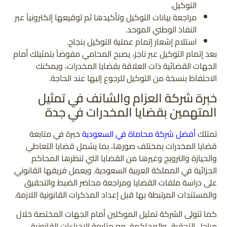
التوكيل.
مراجعة بيانات التوكيل وتأكيدها ثم توقيعها إلكترونياً عبر
النفاذ الوطني الموحد.
استلام إشعار إتمام عملية التوكيل بنجاح.
بعد إتمام التوكيل عبر ناجز، يصبح المحامي مفوضاً بتمثيلك أمام
الجهات القضائية ذات العلاقة بقضايا المخدرات، ويمكنك
الاحتفاظ بنسخة من التوكيل للرجوع إليها عند الحاجة.
خبرة شركة العزام والشانف في تمثيل
المتهمين بقضايا المخدرات في جدة
تمتلك
أفضل شركة محاماة في السعودية
خبرة في متابعة
قضايا المخدرات بمختلف صورها، بما يشمل قضايا التعاطي
والحيازة والترويج وغيرها من القضايا التي تنظرها المحاكم
الجزائية في المملكة العربية السعودية. ويعمل فريقها القانوني
على دراسة ملفات القضايا ومراجعة محاضر الضبط والتحقيق
والمستندات المرتبطة بها قبل إعداد المذكرات القانونية اللازمة.
كما تتولى الشركة تمثيل الموكلين أمام الجهات المختصة خلال
مراحل التحقيق والمحاكمة، مع متابعة الإجراءات القانونية