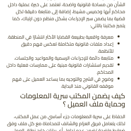
الشأن من مساحة قانونية واضحة، تعتمد على خبرة عملية داخل
مع
محاكم أبها وخميس مشيط، إضافة إلى متابعة دقيقة لكل
مكتب
قضية بما يضمن سير الإجراءات بشكل منظم دون ارتباك، كما
العزام
يتميز مكتبنا بالآتي:
والشانف
معرفة واقعية بطبيعة القضايا الأكثر انتشارًا في المنطقة.
للمحاماة
إعداد ملفات قانونية متكاملة تعكس فهم دقيق
للأنظمة.
متابعة دائمة للإجراءات الرسمية والمواعيد والجلسات.
تقديم استشارات قانونية مبنية على ممارسات فعلية داخل
المحاكم.
وضوح في الشرح والتوجيه بما يساعد العميل على فهم
موقفه القانوني منذ البداية.
كيف يضمن المكتب سرية المعلومات
وحماية ملف العميل ؟
الحفاظ على سرية المعلومات جزء أساسي من عمل المكتب،
لذلك يتعامل فريق العزام والشانف للمحاماة مع كل ملف وفق
ضوابط واضحة تضمن عدم تداول أي بيانات خارج نطاق العمل