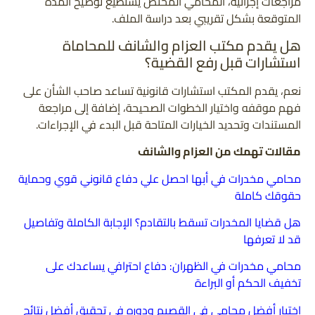
مراجعات إجرائية، المحامي المختص يستطيع توضيح المدة
المتوقعة بشكل تقريبي بعد دراسة الملف.
هل يقدم مكتب العزام والشانف للمحاماة
استشارات قبل رفع القضية؟
نعم، يقدم المكتب استشارات قانونية تساعد صاحب الشأن على
فهم موقفه واختيار الخطوات الصحيحة، إضافة إلى مراجعة
المستندات وتحديد الخيارات المتاحة قبل البدء في الإجراءات.
مقالات تهمك من العزام والشانف
محامي مخدرات في أبها احصل علي دفاع قانوني قوي وحماية
حقوقك كاملة
هل قضايا المخدرات تسقط بالتقادم؟ الإجابة الكاملة وتفاصيل
قد لا تعرفها
محامي مخدرات في الظهران: دفاع احترافي يساعدك على
تخفيف الحكم أو البراءة
اختيار أفضل محامي في القصيم ودوره في تحقيق أفضل نتائج